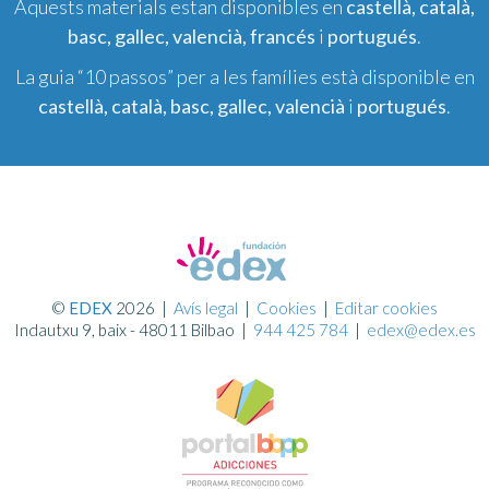
Aquests materials estan disponibles en
castellà, català,
basc, gallec, valencià, francés
i
portugués
.
La guia “10 passos” per a les famílies està disponible en
castellà, català, basc, gallec, valencià
i
portugués
.
©
EDEX
2026
|
Avís legal
|
Cookies
|
Editar cookies
Indautxu 9, baix - 48011 Bilbao |
944 425 784
|
edex@edex.es