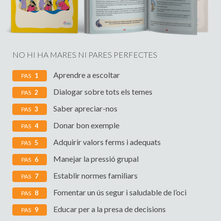
NO HI HA MARES NI PARES PERFECTES
Aprendre a escoltar
1
PAS
Dialogar sobre tots els temes
2
PAS
Saber apreciar-nos
3
PAS
Donar bon exemple
4
PAS
Adquirir valors ferms i adequats
5
PAS
Manejar la pressió grupal
6
PAS
Establir normes familiars
7
PAS
Fomentar un ús segur i saludable de l’oci
8
PAS
Educar per a la presa de decisions
9
PAS