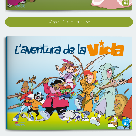
Vegeu àlbum curs 5
é